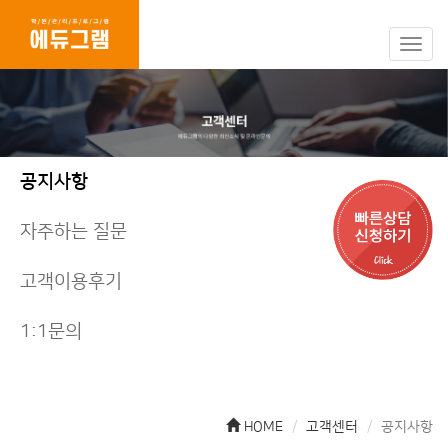
네
비
게
이
션
끄
기/
공지사항
켜
기
자주하는 질문
고객이용후기
1:1문의
HOME
고객센터
공지사항