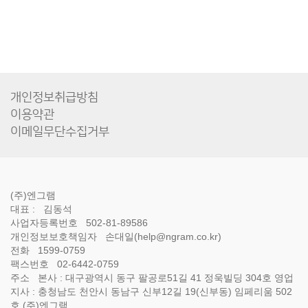
개인정보취급방침
이용약관
이메일무단수집거부
(주)엔그램
대표 :
김동석
사업자등록번호
502-81-89586
개인정보보호책임자
손대일(help@ngram.co.kr)
전화
1599-0759
팩스번호
02-6442-0759
주소
본사 : 대구광역시 동구 팔공로51길 41 정욱빌딩 304호 영업
지사 : 충청남도 천안시 동남구 신부12길 19(신부동) 임페리움 502
호 (주)엔그램